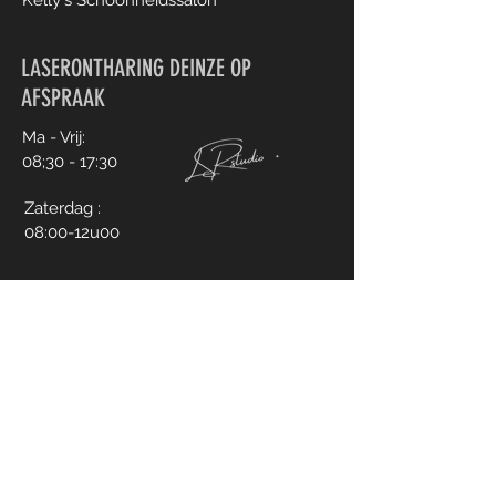
Kelly's Schoonheidssalon
LASERONTHARING DEINZE OP
AFSPRAAK
Ma - Vrij:
08;30 - 17:30
Zaterdag :
08:00-12u00
CONTACT
+32 476 07 77 34
info@laserontharingstudio.be
Boek jouw afspraak