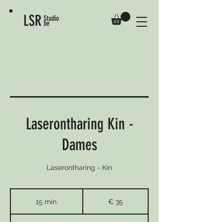
LSR
Studio
be
Laserontharing Kin -
Dames
Laserontharing - Kin
35
euro
15 min.
1
€ 35
5
m