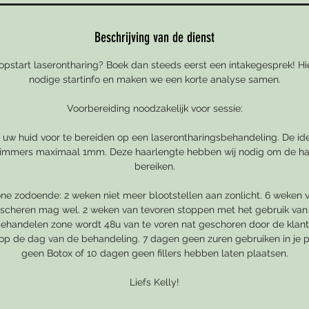
Beschrijving van de dienst
opstart laserontharing? Boek dan steeds eerst een intakegesprek! Hie
nodige startinfo en maken we een korte analyse samen.
Voorbereiding noodzakelijk voor sessie:
m uw huid voor te bereiden op een laserontharingsbehandeling. De id
 immers maximaal 1mm. Deze haarlengte hebben wij nodig om de ha
bereiken.
ne zodoende: 2 weken niet meer blootstellen aan zonlicht. 6 weken v
 scheren mag wel. 2 weken van tevoren stoppen met het gebruik van 
 behandelen zone wordt 48u van te voren nat geschoren door de klan
 op de dag van de behandeling. 7 dagen geen zuren gebruiken in je 
geen Botox of 10 dagen geen fillers hebben laten plaatsen.
Liefs Kelly!