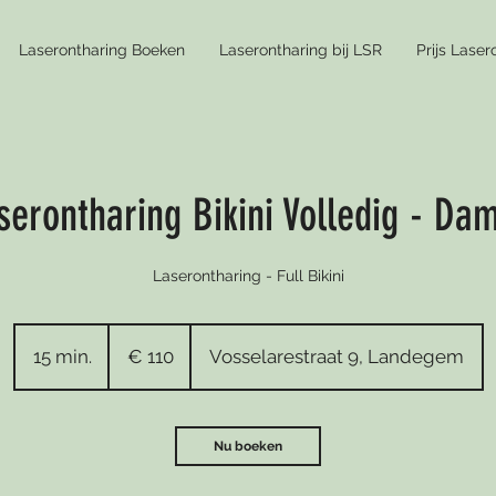
Laserontharing Boeken
Laserontharing bij LSR
Prijs Laser
serontharing Bikini Volledig - Da
Laserontharing - Full Bikini
110
euro
15 min.
1
€ 110
Vosselarestraat 9, Landegem
5
m
i
Nu boeken
n
.