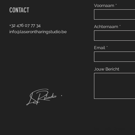
Voornaam
CONTACT
+32 476 07 77 34
Achternaam
info@laserontharingstudio.be
Email
Jouw Bericht
Gent
Aalte
Drongen
Dei
r