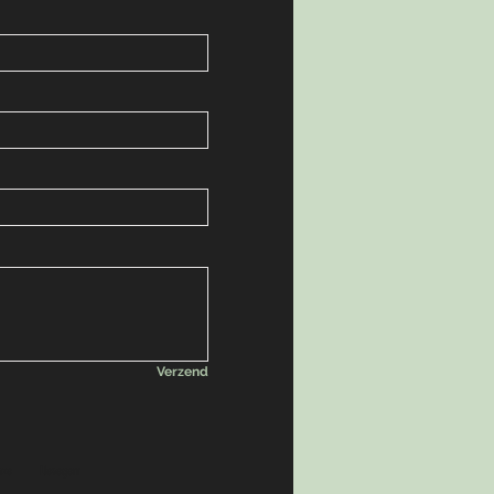
Verzend
nze
Lievegem